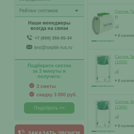
Рейтинг септиков
Септик Тв
Н
Наши менеджеры
всегда на связи
В наличи
+7 (800) 350-05-34
text@septik-rus.ru
Септик З
(1000)
Подберите септик
за 3 минуты и
получите:
В наличи
3 сметы
скидку 3 000 руб.
Септик З
(1300)
Подобрать >>
В наличи
ЗАКАЗАТЬ ЗВОНОК