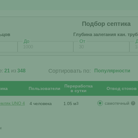
Подбор септика
ьцов
Глубина залегания кан. тру
До
От
Сортировать по:
е:
21
из
348
Переработка
ика
Пользователи
Отвод стоков
в сутки
самотечный
емляк UNO 4
4 человека
1.05 м
?
3
и