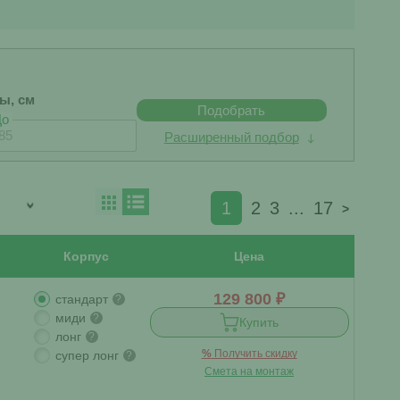
бы, см
Подобрать
До
Расширенный подбор
1
2
3
...
17
>
Корпус
Цена
129 800 ₽
стандарт
?
миди
?
Купить
лонг
?
%
Получить скидку
супер лонг
?
Смета на монтаж