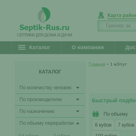
Карта райо
Каталог
О компании
Дос
Главная
1 м3/сут
КАТАЛОГ
По количеству человек
По производителю
Быстрый подбо
По назначению
По объему
По объему переработки
6 кубов
7 кубов
0.5 м3/сут
7 м3/сут
100 кубов