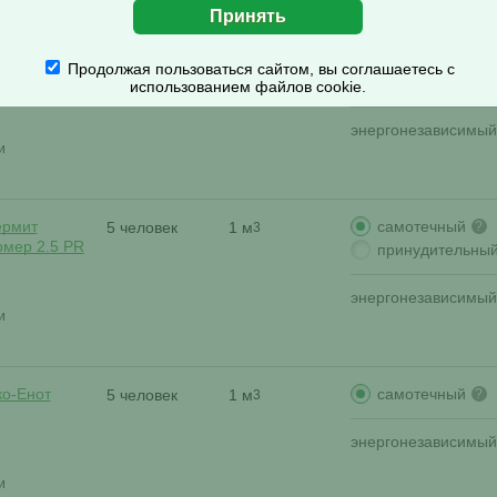
самотечный
ермит
5 человек
1 м
?
3
Продолжая пользоваться сайтом, вы соглашаетесь с
мер 2.5 S
принудительны
использованием файлов cookie.
энергонезависимый
и
самотечный
ермит
5 человек
1 м
?
3
мер 2.5 PR
принудительны
энергонезависимый
и
самотечный
ко-Енот
5 человек
1 м
?
3
энергонезависимый
и