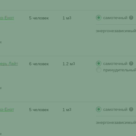
самотечный
ко-Енот
5 человек
1 м
?
3
энергонезависимый
и
самотечный
верь Лайт
6 человек
1.2 м
?
3
принудительны
и
самотечный
ко-Енот
5 человек
1 м
?
3
энергонезависимый
и