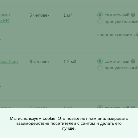
самотечный
ермит
5 человек
1 м
?
3
5 PR
принудительны
энергонезависимый
и
самотечный
верь Лайт
6 человек
1.2 м
?
3
принудительны
и
самотечный
ермит
5 человек
1 м
?
3
5 S
принудительны
Мы используем cookie. Это позволяет нам анализировать
взаимодействие посетителей с сайтом и делать его
энергонезависимый
лучше.
и