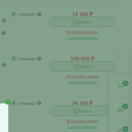
74 100 ₽
стандарт
?
й
?
Купить
%
Получить скидку
?
Смета на монтаж
108 900 ₽
стандарт
?
й
?
Купить
%
Получить скидку
Смета на монтаж
0
74 100 ₽
стандарт
?
0
й
?
Купить
%
Получить скидку
?
Смета на монтаж
0