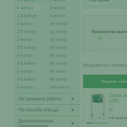
1 м3/сут
8 м3/сут
1.5 м3/сут
9 м3/сут
2 м3/сут
10 м3/сут
2.5 м3/сут
12 м3/сут
Количество жил
От
3 м3/сут
15 м3/сут
3.5 м3/сут
20 м3/сут
4 м3/сут
25 м3/сут
4.5 м3/сут
30 м3/сут
Моделей на страниц
5 м3/сут
40 м3/сут
5.5 м3/сут
50 м3/сут
Модель септ
6 м3/сут
100 м3/сут
Септик З
По принципу работы
(700)
По способу отвода
В наличи
Дополнительное
оборудование