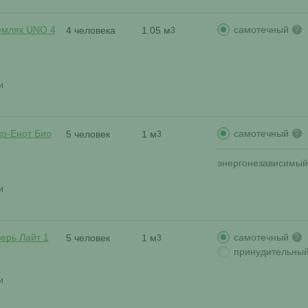
самотечный
емляк UNO 4
4 человека
1.05 м
?
3
и
самотечный
ко-Енот Био
5 человек
1 м
?
3
энергонезависимый
и
самотечный
ерь Лайт 1
5 человек
1 м
?
3
принудительны
и