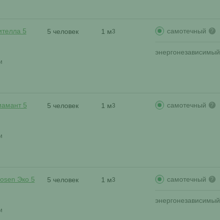
самотечный
ителла 5
5 человек
1 м
?
3
энергонезависимый
и
самотечный
иамант 5
5 человек
1 м
?
3
и
самотечный
osen Эко 5
5 человек
1 м
?
3
энергонезависимый
и