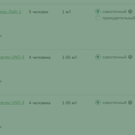
самотечный
ерь Лайт 1
5 человек
1 м
?
3
принудительны
и
самотечный
емляк UNO 4
4 человека
1.05 м
?
3
и
самотечный
емляк UNO 4
4 человека
1.05 м
?
3
и