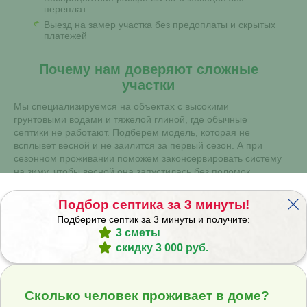
переплат
Выезд на замер участка без предоплаты и скрытых
платежей
Почему нам доверяют сложные
участки
Мы специализируемся на объектах с высокими
грунтовыми водами и тяжелой глиной, где обычные
септики не работают. Подберем модель, которая не
всплывет весной и не заилится за первый сезон. А при
сезонном проживании поможем законсервировать систему
на зиму, чтобы весной она запустилась без поломок.
Гарантия на монтажные работы и оборудование от
Подбор септика за 3 минуты!
производителя
Подберите септик за 3 минуты и получите:
Помощь в выборе между станцией биоочистки и
накопительной емкостью
3 сметы
Сервисное обслуживание после пусконаладки и
скидку 3 000 руб.
консультации по эксплуатации
Полезные статьи
Сколько человек проживает в доме?