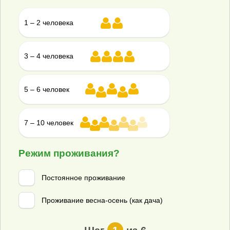
Рейтинг септиков для дома
Топ без откачки
1 – 2 человека
Рейтинг септиков для дачи
Лучшее для высоких грунтовых вод
3 – 4 человека
Правильное расположение на участке
На какую глубину закапывать станцию
5 – 6 человек
Рассчитать объем канализации
7 – 10 человек
Отзывы о нас на Яндекс
Режим проживания?
Постоянное проживание
Магнум Траст
Проживание весна-осень (как дача)
5,0
77 оценок