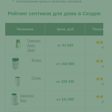
соотношение цены и качества септиков.
Рейтинг септиков для дома в Сходне
Название
Цена, руб
Популярно
Гринлос
Аэро
от 91 620
4.84
Лайт
Астра
от 102 000
4.75
Топас
от 105 030
4,92
Евролос
от 111 055
Био
4,46