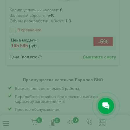
Кол-во условных человек:
6
Залповый сброс, л:
540
Объем переработки, м3/сут:
1.3
В сравнение
Цена модели:
-5%
165 585
руб.
Цена “под ключ”:
Смотрите смету
Преимущества септиков Евролос БИО
Возможность автономной работы;
Переработка сточных вод с различными по
характеру загрязнениями;
Простое обслуживание;
Отсутствие необходимости откачки стоков;
0
0
0
Возможность установки в разных типах грунтов, в