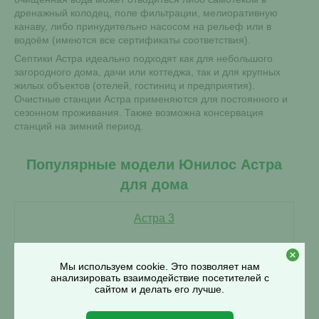
дренажный колодец, поле фильтрации, мелиоративную
канаву, либо принудительно насосом на рельеф или в
водоём (имеются все сертификаты соответствия).
Септики Астра идеально подходят как для небольшого
загородного дома, дачи или коттеджа, так и для крупных
жилых объектов (отелей, гостиниц и предприятия).
Очистные станции Астра применяются для постоянного и
сезонном проживания. Также возможна консервация
станций на зимний период.
Популярные модели Юнилос Астра
для дома
Астра 3
Мы используем cookie. Это позволяет нам
анализировать взаимодействие посетителей с
сайтом и делать его лучше.