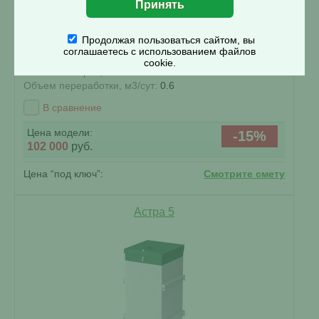
Продолжая пользоваться сайтом, вы
соглашаетесь с использованием файлов
Кол-во человек:
3
cookie.
Залповый сброс, л:
150
Объем переработки, м3/сут:
0.6
В сравнение
Цена модели:
-15%
102 000
руб.
Цена “под ключ”:
Смотрите смету
Астра 5